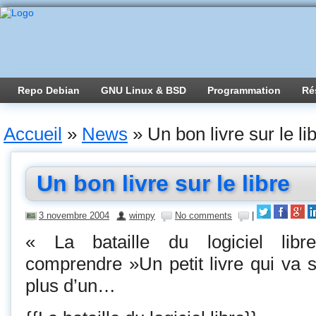
Repo Debian
GNU Linux & BSD
Programmation
Ré
Accueil
»
News
»
Un bon livre sur le li
Un bon livre sur le libre
3 novembre 2004
wimpy
No comments
|
« La bataille du logiciel li
comprendre »Un petit livre qui va 
plus d’un…