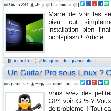
3 février 2014
wimpy
No comments
|
Marre de voir les s
bien tout simpleme
installation bien fin
bootsplash !! Article
Le coin debian ;)
bootsplash
,
debian
,
plymouth
,
theme
Un Guitar Pro sous Linux ? Ou
9 janvier 2014
wimpy
No comments
|
Vous avez des petite
GP4 voir GP5 ? Vous
de problème !! Tout ça