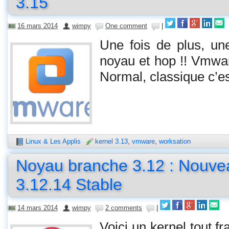
3.15
16 mars 2014
wimpy
One comment
|
Une fois de plus, un
noyau et hop !! Vmwar
Normal, classique c’
Linux & Les Applis
kernel 3.13
,
vmware
,
worksation
Noyau branche 3.12 : Nouve
3.12.14 Stable
14 mars 2014
wimpy
2 comments
|
Voici un kernel tout f