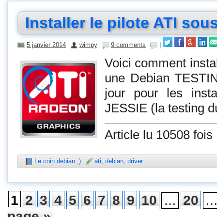
Installer le pilote ATI so
5 janvier 2014
wimpy
9 comments
|
Voici comment instal
une Debian TESTI
jour pour les inst
JESSIE (la testing
Article lu 10508 fois
Le coin debian ;)
ati
,
debian
,
driver
1
2
3
4
5
6
7
8
9
10
20
…
page »