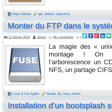
Repo Debian
apt
,
debian
,
repository
Monter du FTP dans le systè
21 février 2014
wimpy
No comments
|
La magie des « unix
montage ! On p
l’arborescence un C
NFS, un partage CIFS
Linux & Les Applis
fastab
,
ftp
,
fuse
,
mount
Installation d’un bootsplash 