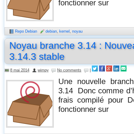
fonctionner sur
Repo Debian
debian
,
kernel
,
noyau
Noyau branche 3.14 : Nouve
3.14.3 stable
8 mai 2014
wimpy
No comments
|
Une nouvelle branch
3.14 Donc comme d’ha
frais compilé pour De
fonctionner sur