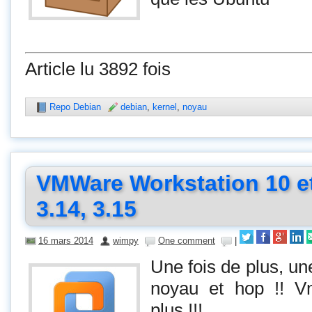
Article lu 3892 fois
Repo Debian
debian
,
kernel
,
noyau
VMWare Workstation 10 et
3.14, 3.15
16 mars 2014
wimpy
One comment
|
Une fois de plus, un
noyau et hop !! V
plus !!!