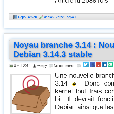
Article lu 2588 fois
Repo Debian
debian
,
kernel
,
noyau
Noyau branche 3.14 : No
Debian 3.14.3 stable
8 mai 2014
wimpy
No comments
|
Une nouvelle branch
3.14
Donc comm
kernel tout frais c
bit. Il devrait fonc
Debian ainsi que le