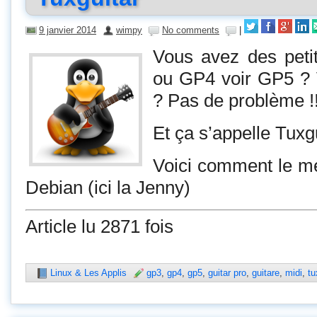
9 janvier 2014
wimpy
No comments
|
Vous avez des peti
ou GP4 voir GP5 ? 
? Pas de problème !!
Et ça s’appelle Tuxgu
Voici comment le me
Debian (ici la Jenny)
Article lu 2871 fois
Linux & Les Applis
gp3
,
gp4
,
gp5
,
guitar pro
,
guitare
,
midi
,
tu