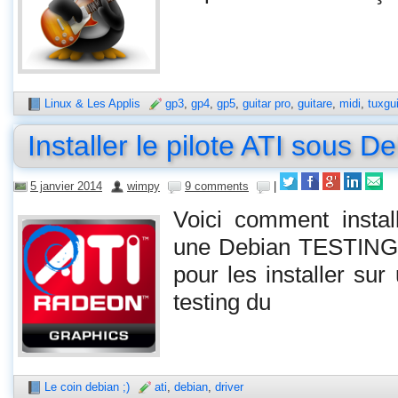
Linux & Les Applis
gp3
,
gp4
,
gp5
,
guitar pro
,
guitare
,
midi
,
tuxgui
Installer le pilote ATI sous D
5 janvier 2014
wimpy
9 comments
|
Voici comment instal
une Debian TESTING
pour les installer su
testing du
Le coin debian ;)
ati
,
debian
,
driver