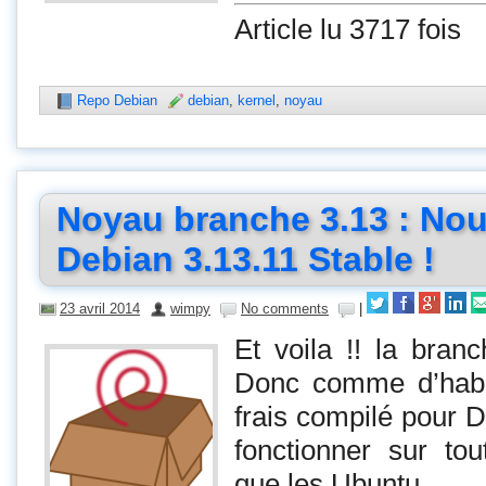
Article lu 3717 fois
Repo Debian
debian
,
kernel
,
noyau
Noyau branche 3.13 : No
Debian 3.13.11 Stable !
23 avril 2014
wimpy
No comments
|
Et voila !! la branc
Donc comme d’hab, 
frais compilé pour De
fonctionner sur to
que les Ubuntu