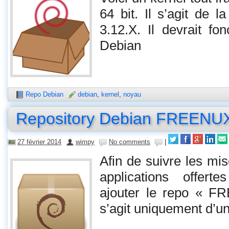
64 bit. Il s’agit de l
3.12.X. Il devrait fo
Debian
Repo Debian
debian
,
kernel
,
noyau
Repository Debian FREENU
27 février 2014
wimpy
No comments
|
Afin de suivre les mi
applications offert
ajouter le repo « FR
s’agit uniquement d’u