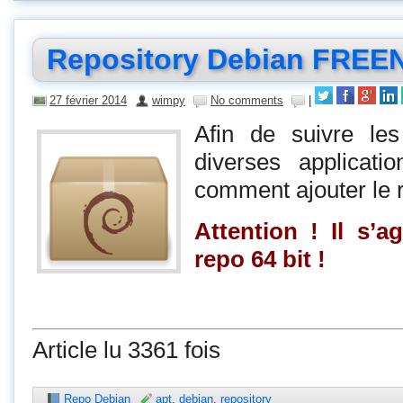
Repository Debian FREE
27 février 2014
wimpy
No comments
|
Afin de suivre le
diverses applicatio
comment ajouter le
Attention ! Il s’
repo 64 bit !
Article lu 3361 fois
Repo Debian
apt
,
debian
,
repository