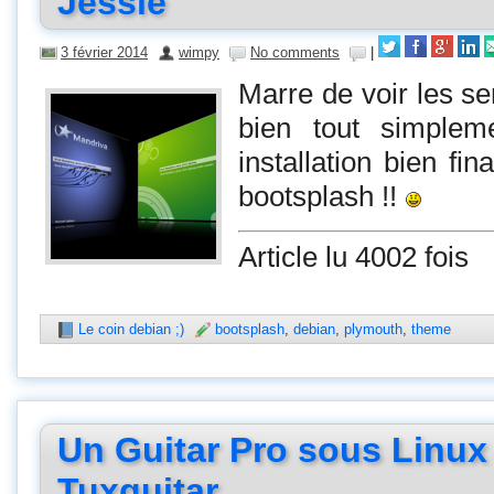
Jessie
3 février 2014
wimpy
No comments
|
Marre de voir les s
bien tout simplem
installation bien fin
bootsplash !!
Article lu 4002 fois
Le coin debian ;)
bootsplash
,
debian
,
plymouth
,
theme
Un Guitar Pro sous Linux 
Tuxguitar