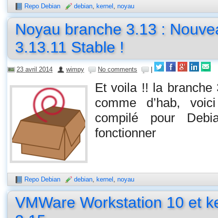
Repo Debian
debian
,
kernel
,
noyau
Noyau branche 3.13 : Nouve
3.13.11 Stable !
23 avril 2014
wimpy
No comments
|
Et voila !! la branche
comme d’hab, voici
compilé pour Debia
fonctionner
Repo Debian
debian
,
kernel
,
noyau
VMWare Workstation 10 et ke