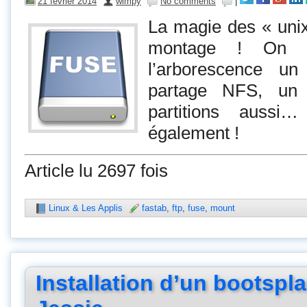
21 février 2014
wimpy
No comments
|
La magie des « unix
montage ! On p
l’arborescence 
partage NFS, un 
partitions auss
également !
Article lu 2697 fois
Linux & Les Applis
fastab
,
ftp
,
fuse
,
mount
Installation d’un bootspl