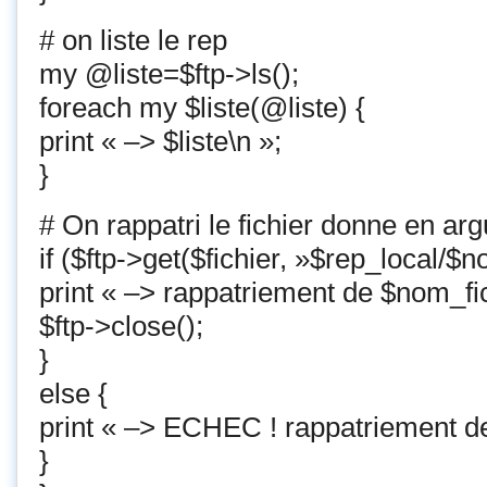
# on liste le rep
my @liste=$ftp->ls();
foreach my $liste(@liste) {
print « –> $liste\n »;
}
# On rappatri le fichier donne en ar
if ($ftp->get($fichier, »$rep_local/$n
print « –> rappatriement de $nom_fic
$ftp->close();
}
else {
print « –> ECHEC ! rappatriement de 
}