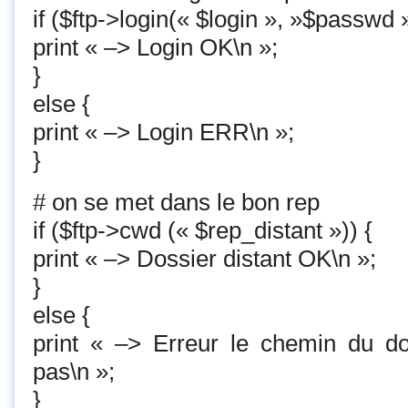
if ($ftp->login(« $login », »$passwd »
print « –> Login OK\n »;
}
else {
print « –> Login ERR\n »;
}
# on se met dans le bon rep
if ($ftp->cwd (« $rep_distant »)) {
print « –> Dossier distant OK\n »;
}
else {
print « –> Erreur le chemin du dos
pas\n »;
}