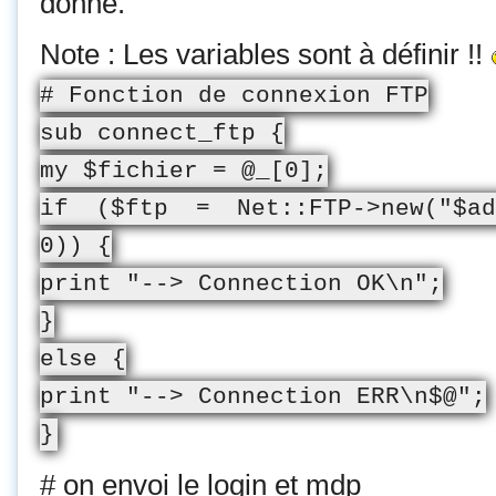
donné.
Note : Les variables sont à définir !!
# Fonction de connexion FTP
sub connect_ftp {
my $fichier = @_[0];
if ($ftp = Net::FTP->new("$ad
0)) {
print "--> Connection OK\n";
}
else {
print "--> Connection ERR\n$@";
}
# on envoi le login et mdp