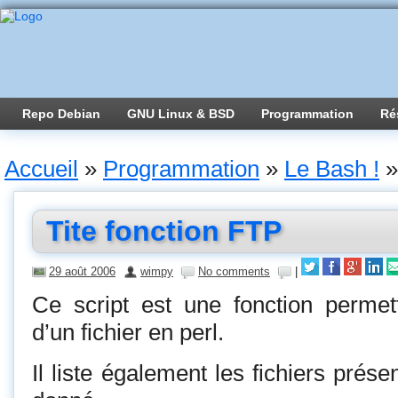
Repo Debian
GNU Linux & BSD
Programmation
Ré
Accueil
»
Programmation
»
Le Bash !
»
Tite fonction FTP
29 août 2006
wimpy
No comments
|
Ce script est une fonction permet
d’un fichier en perl.
Il liste également les fichiers prés