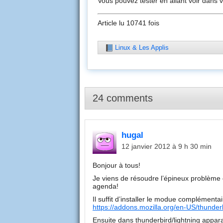
Vous pouvez tester en allant voir dans 
Article lu 10741 fois
Linux & Les Applis
24 comments
hugal
12 janvier 2012 à 9 h 30 min
Bonjour à tous!
Je viens de résoudre l’épineux problème 
agenda!
Il suffit d’installer le modue complément
https://addons.mozilla.org/en-US/thunder
Ensuite dans thunderbird/lightning appara