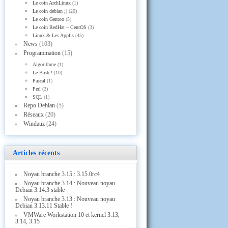
Le coin ArchLinux
(1)
Le coin debian ;)
(20)
Le coin Gentoo
(5)
Le coin RedHat – CentOS
(3)
Linux & Les Applis
(45)
News
(103)
Programmation
(15)
Algorithme
(1)
Le Bash !
(10)
Pascal
(1)
Perl
(2)
SQL
(1)
Repo Debian
(5)
Réseaux
(20)
Windauz
(24)
Articles récents
Noyau branche 3.15 : 3.15.0rc4
Noyau branche 3.14 : Nouveau noyau
Debian 3.14.3 stable
Noyau branche 3.13 : Nouveau noyau
Debian 3.13.11 Stable !
VMWare Workstation 10 et kernel 3.13,
3.14, 3.15