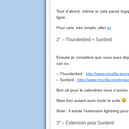
Tout d’abord, même si cela parait log
ligne.
Pour cela, très simple, aller
ici
2° – Thunderbird + Sunbird
Ensuite je considère que vous avez déjà
cas ou :
– Thunderbird :
http://www.mozilla-euro
– Sunbird :
http://www.mozilla.org/proje
Bon ok pour le calendrier nous n’avons
Mais bon autant avoir toute la suite
Note : Il existe l’extension lightning po
3° – Extension pour Sunbird