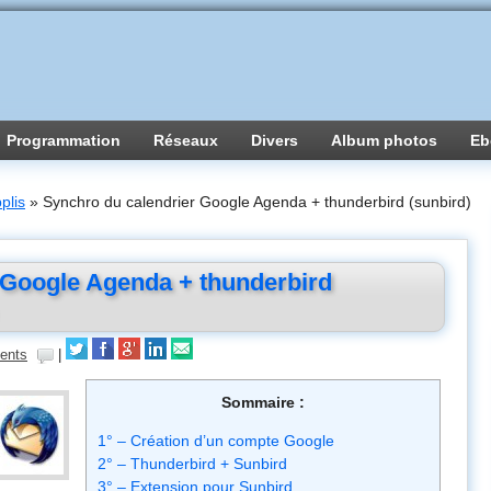
Programmation
Réseaux
Divers
Album photos
Eb
plis
»
Synchro du calendrier Google Agenda + thunderbird (sunbird)
 Google Agenda + thunderbird
ents
|
Sommaire :
1° – Création d’un compte Google
2° – Thunderbird + Sunbird
3° – Extension pour Sunbird