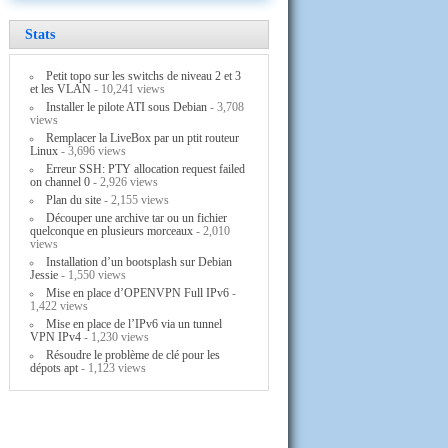
Stats
Petit topo sur les switchs de niveau 2 et 3
et les VLAN
- 10,241 views
Installer le pilote ATI sous Debian
- 3,708
views
Remplacer la LiveBox par un ptit routeur
Linux
- 3,696 views
Erreur SSH: PTY allocation request failed
on channel 0
- 2,926 views
Plan du site
- 2,155 views
Découper une archive tar ou un fichier
quelconque en plusieurs morceaux
- 2,010
views
Installation d’un bootsplash sur Debian
Jessie
- 1,550 views
Mise en place d’OPENVPN Full IPv6
-
1,422 views
Mise en place de l’IPv6 via un tunnel
VPN IPv4
- 1,230 views
Résoudre le problème de clé pour les
dépots apt
- 1,123 views