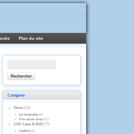
ooks
Plan du site
Catégorie
Divers
(13)
Les Inclassables
(2)
P'tits articles divers
(11)
GNU Linux & BSD
(77)
FreeBSD
(3)