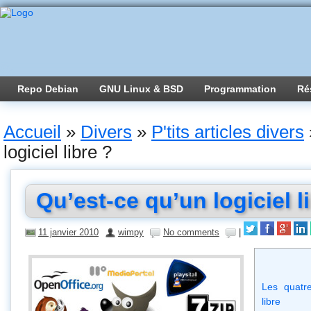
Repo Debian
GNU Linux & BSD
Programmation
Ré
Accueil
»
Divers
»
P'tits articles divers
logiciel libre ?
Qu’est-ce qu’un logiciel l
11 janvier 2010
wimpy
No comments
|
Les quatre
libre