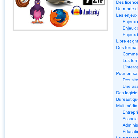
Des licence
Un mode de
Les enjeux 
Enjeux 
Enjeux 
Enjeux 
Libre et gra
Des format
Comment
Les for
L’intero
Pour en sav
Des sit
Une ass
Des logicie
Bureautique
Multimédia
Entrepr
Associa
Administ
Éducati