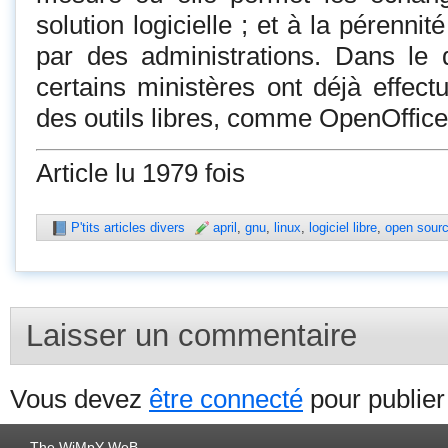
solution logicielle ; et à la pérenni
par des administrations. Dans le 
certains ministères ont déjà effect
des outils libres, comme OpenOffice
Article lu 1979 fois
P'tits articles divers
april
,
gnu
,
linux
,
logiciel libre
,
open sour
Laisser un commentaire
Vous devez
être connecté
pour publie
The WiMpY WeB