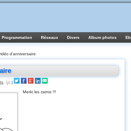
Programmation
Réseaux
Divers
Album photos
Eb
vidéo d’anniversaire
aire
ts
|
Merki les zamis !!!