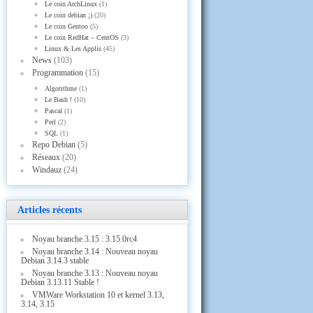
Le coin ArchLinux
(1)
Le coin debian ;)
(20)
Le coin Gentoo
(5)
Le coin RedHat – CentOS
(3)
Linux & Les Applis
(45)
News
(103)
Programmation
(15)
Algorithme
(1)
Le Bash !
(10)
Pascal
(1)
Perl
(2)
SQL
(1)
Repo Debian
(5)
Réseaux
(20)
Windauz
(24)
Articles récents
Noyau branche 3.15 : 3.15.0rc4
Noyau branche 3.14 : Nouveau noyau
Debian 3.14.3 stable
Noyau branche 3.13 : Nouveau noyau
Debian 3.13.11 Stable !
VMWare Workstation 10 et kernel 3.13,
3.14, 3.15