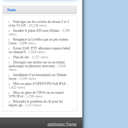
Stats
Petit topo sur les switchs de niveau 2 et 3
et les VLAN
- 10,238 views
Installer le pilote ATI sous Debian
- 3,708
views
Remplacer la LiveBox par un ptit routeur
Linux
- 3,696 views
Erreur SSH: PTY allocation request failed
on channel 0
- 2,924 views
Plan du site
- 2,155 views
Découper une archive tar ou un fichier
quelconque en plusieurs morceaux
- 2,010
views
Installation d’un bootsplash sur Debian
Jessie
- 1,550 views
Mise en place d’OPENVPN Full IPv6
-
1,422 views
Mise en place de l’IPv6 via un tunnel
VPN IPv4
- 1,230 views
Résoudre le problème de clé pour les
dépots apt
- 1,123 views
zeeDisplay Theme