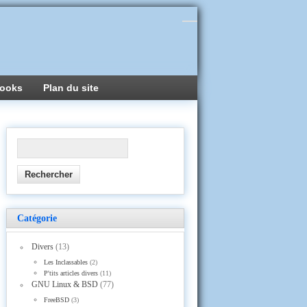
ooks
Plan du site
Catégorie
Divers
(13)
Les Inclassables
(2)
P'tits articles divers
(11)
GNU Linux & BSD
(77)
FreeBSD
(3)