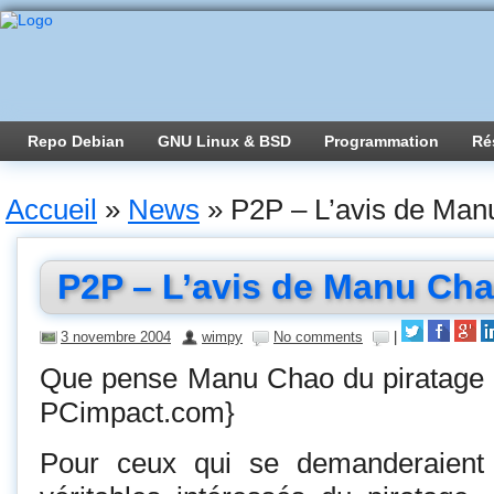
Repo Debian
GNU Linux & BSD
Programmation
Ré
Accueil
»
News
»
P2P – L’avis de Man
P2P – L’avis de Manu Ch
3 novembre 2004
wimpy
No comments
|
Que pense Manu Chao du piratage 
PCimpact.com}
Pour ceux qui se demanderaient