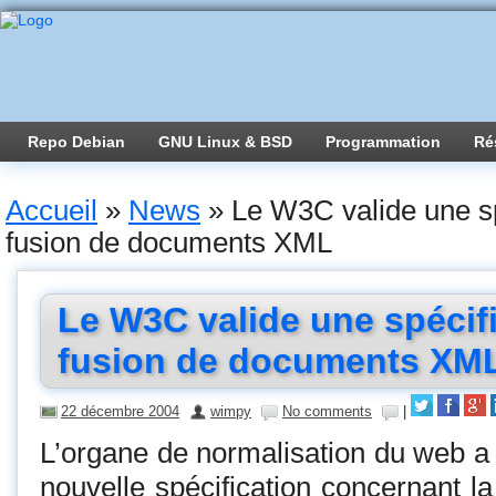
Repo Debian
GNU Linux & BSD
Programmation
Ré
Accueil
»
News
»
Le W3C valide une spé
fusion de documents XML
Le W3C valide une spécifi
fusion de documents XM
22 décembre 2004
wimpy
No comments
|
L’organe de normalisation du web a
nouvelle spécification concernant l