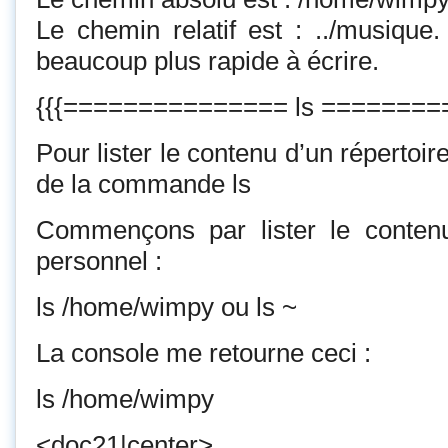
Le chemin relatif est : ../musique
beaucoup plus rapide à écrire.
{{{=============== ls ========
Pour lister le contenu d’un répertoi
de la commande ls
Commençons par lister le contenu
personnel :
ls /home/wimpy ou ls ~
La console me retourne ceci :
ls /home/wimpy
<doc21|center>