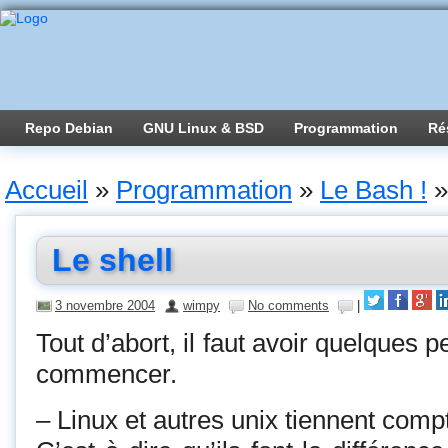
Repo Debian
GNU Linux & BSD
Programmation
Ré
Accueil
»
Programmation
»
Le Bash !
»
Le shell
3 novembre 2004
wimpy
No comments
|
Tout d’abort, il faut avoir quelques p
commencer.
– Linux et autres unix tiennent comp