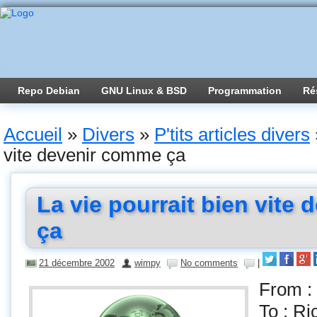
Repo Debian
GNU Linux & BSD
Programmation
Ré
Accueil
»
Divers
»
P'tits articles divers
vite devenir comme ça
La vie pourrait bien vite
ça
21 décembre 2002
wimpy
No comments
|
From 
To : R