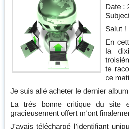
Date :
Subject
Salut !
En cet
la di
troisièm
te rac
ce mati
Je suis allé acheter le dernier albu
La très bonne critique du site et
gracieusement offert m’ont finalemen
J’avais téléchargé l’identifiant uni