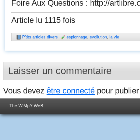
Foire Aux Questions : http://artlibre
Article lu 1115 fois
P'tits articles divers
espionnage
,
evollution
,
la vie
Laisser un commentaire
Vous devez
être connecté
pour publie
The WiMpY WeB