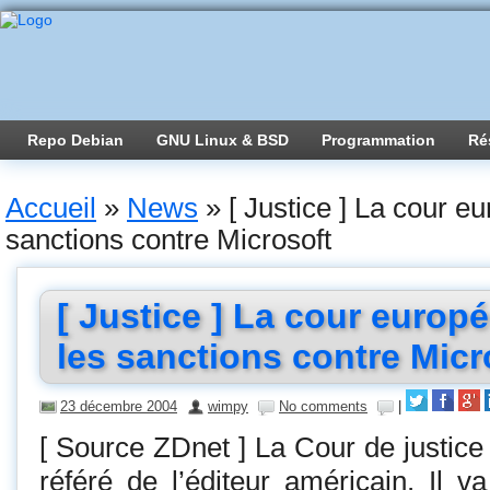
Repo Debian
GNU Linux & BSD
Programmation
Ré
Accueil
»
News
»
[ Justice ] La cour e
sanctions contre Microsoft
[ Justice ] La cour europ
les sanctions contre Micr
23 décembre 2004
wimpy
No comments
|
[ Source ZDnet ] La Cour de justice 
référé de l’éditeur américain. Il v