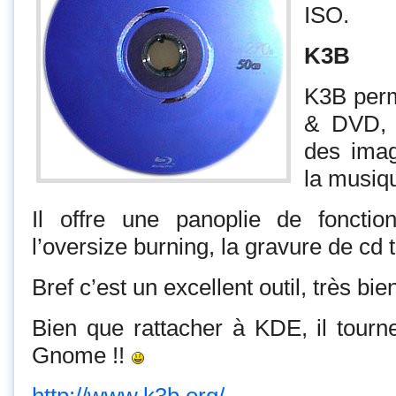
ISO.
K3B
K3B perm
& DVD, t
des imag
la musi
Il offre une panoplie de fonct
l’oversize burning, la gravure de cd t
Bref c’est un excellent outil, très bie
Bien que rattacher à KDE, il tourn
Gnome !!