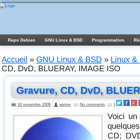
Repo Debian
GNU Linux & BSD
Programmation
Ré
Accueil
»
GNU Linux & BSD
»
Linux & 
CD, DvD, BLUERAY, IMAGE ISO
Gravure, CD, DvD, BLUE
18 novembre 2009
wimpy
No comments
|
Voici un 
quelques 
CD; DV