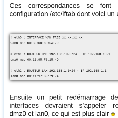
Ces correspondances se font 
configuration /etc/iftab dont voici un e
# eth0 : INTERFACE WAN FREE xx.xx.xx.xx

wan0 mac 00:B0:D0:89:6A:79

# eth1 : ROUTEUR DMZ 192.168.10.0/24 - IP 192.168.10.1

dmz0 mac 00:11:95:F8:15:4D

# eth2 : ROUTEUR LAN 192.168.1.0/24 - IP 192.168.1.1

Ensuite un petit redémarrage d
interfaces devraient s’appeler 
dmz0 et lan0, ce qui est plus clair