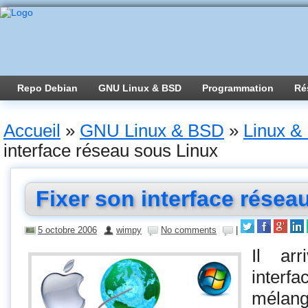
Repo Debian
GNU Linux & BSD
Programmation
Ré
Accueil
»
GNU Linux & BSD
»
Linux & 
interface réseau sous Linux
Fixer son interface résea
5 octobre 2006
wimpy
No comments
|
Il ar
inter
mélange