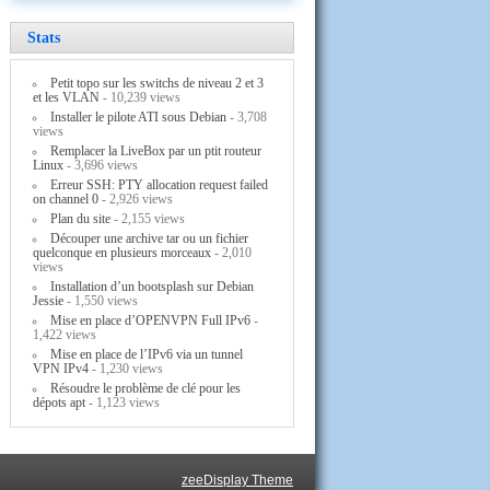
Stats
Petit topo sur les switchs de niveau 2 et 3
et les VLAN
- 10,239 views
Installer le pilote ATI sous Debian
- 3,708
views
Remplacer la LiveBox par un ptit routeur
Linux
- 3,696 views
Erreur SSH: PTY allocation request failed
on channel 0
- 2,926 views
Plan du site
- 2,155 views
Découper une archive tar ou un fichier
quelconque en plusieurs morceaux
- 2,010
views
Installation d’un bootsplash sur Debian
Jessie
- 1,550 views
Mise en place d’OPENVPN Full IPv6
-
1,422 views
Mise en place de l’IPv6 via un tunnel
VPN IPv4
- 1,230 views
Résoudre le problème de clé pour les
dépots apt
- 1,123 views
zeeDisplay Theme