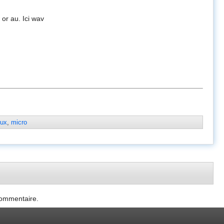
w or au. Ici wav
nux
,
micro
commentaire.