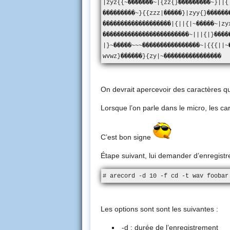
|zyz{{~�������~|{zz{}���������~}||{|}
���������~}{{zzz|�����}|zyy{}�������
�������������������|{||{|~�����~|zyx
������������������������~|||{|}�����
|}~�����~~~����������������~|{{{||~
wvwz}������}{zy|~����������������
On devrait apercevoir des caractères qui
Lorsque l’on parle dans le micro, les ca
C’est bon signe
Étape suivant, lui demander d’enregistr
# arecord -d 10 -f cd -t wav foobar
Les options sont sont les suivantes :
-d : durée de l’enregistrement