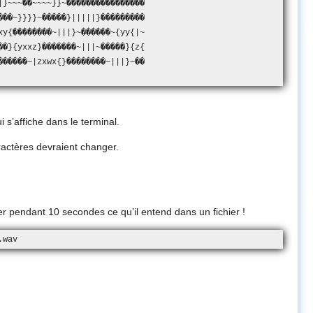
~~~��~~~~}}~����������������

��~}}}}~�����}|||||}���������

y{��������~|||}~������~{yy{|~

�}{yxxz}�������~|||~�����}{z{

������~|zxwx{}��������~|||}~��

 s’affiche dans le terminal.
ractères devraient changer.
er pendant 10 secondes ce qu’il entend dans un fichier !
.wav