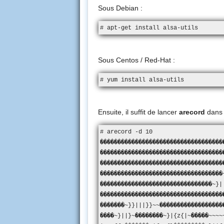
Sous Debian :
# apt-get install alsa-utils
Sous Centos / Red-Hat :
# yum install alsa-utils
Ensuite, il suffit de lancer
arecord
dans l
# arecord -d 10

�����������������������������������
�����������������������������������
����������������������������������
�����������������������������������~~~
��������������������������������~}|||}~~~�
�������������������������������������
�������~}}|||}}~~�����������������
����~}||}~��������~}|{z{|~�����~~