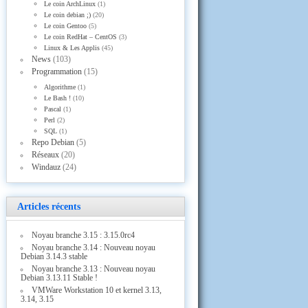
Le coin ArchLinux
(1)
Le coin debian ;)
(20)
Le coin Gentoo
(5)
Le coin RedHat – CentOS
(3)
Linux & Les Applis
(45)
News
(103)
Programmation
(15)
Algorithme
(1)
Le Bash !
(10)
Pascal
(1)
Perl
(2)
SQL
(1)
Repo Debian
(5)
Réseaux
(20)
Windauz
(24)
Articles récents
Noyau branche 3.15 : 3.15.0rc4
Noyau branche 3.14 : Nouveau noyau
Debian 3.14.3 stable
Noyau branche 3.13 : Nouveau noyau
Debian 3.13.11 Stable !
VMWare Workstation 10 et kernel 3.13,
3.14, 3.15