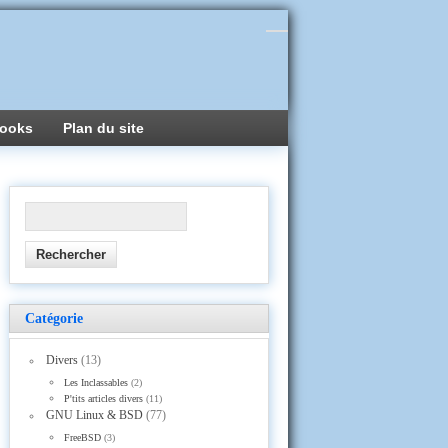
ooks
Plan du site
Catégorie
Divers
(13)
Les Inclassables
(2)
P'tits articles divers
(11)
GNU Linux & BSD
(77)
FreeBSD
(3)