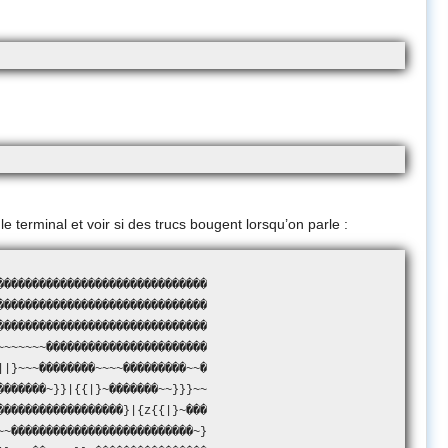
e terminal et voir si des trucs bougent lorsqu’on parle :
������������������������������

������������������������������

�������������������������������

~~~~�����������������������

�������~~~~���������~~�

�����~}}|{{|}~�������~~}}}~~

�������������������}|{z{{|}~���

~~~~��������������������������~}
