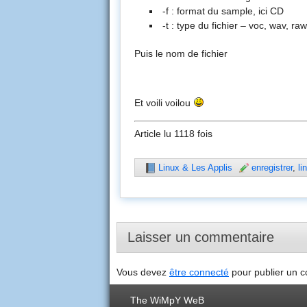
-f : format du sample, ici CD
-t : type du fichier – voc, wav, ra
Puis le nom de fichier
Et voili voilou
Article lu 1118 fois
Linux & Les Applis
enregistrer
,
li
Laisser un commentaire
Vous devez
être connecté
pour publier un 
The WiMpY WeB