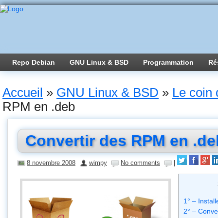
Repo Debian
GNU Linux & BSD
Programmation
Ré
Accueil
»
GNU Linux & BSD
»
Le coin 
RPM en .deb
Convertir des RPM en .de
8 novembre 2008
wimpy
No comments
|
1° – Install
2° – Conver