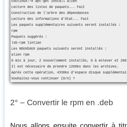
coccinux:~# apt-get install alien

Lecture des listes de paquets... Fait

Construction de l'arbre des dépendances

Lecture des informations d'état... Fait

Les paquets supplémentaires suivants seront installés :

rpm

Paquets suggérés :

lsb-rpm lintian

Les NOUVEAUX paquets suivants seront installés :

alien rpm

0 mis à jour, 2 nouvellement installés, 0 à enlever et 288 
Il est nécessaire de prendre 1209ko dans les archives.

Après cette opération, 4338ko d'espace disque supplémentair
Souhaitez-vous continuer [O/n] ?
2° – Convertir le rpm en .deb
Nous allons ensuite convertir à t