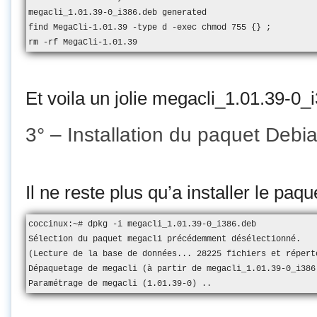
megacli_1.01.39-0_i386.deb generated

find MegaCli-1.01.39 -type d -exec chmod 755 {} ;

rm -rf MegaCli-1.01.39
Et voila un jolie megacli_1.01.39-0_
3° – Installation du paquet Debi
Il ne reste plus qu’a installer le paqu
coccinux:~# dpkg -i megacli_1.01.39-0_i386.deb

Sélection du paquet megacli précédemment désélectionné.

(Lecture de la base de données... 28225 fichiers et réperto
Dépaquetage de megacli (à partir de megacli_1.01.39-0_i386.
Paramétrage de megacli (1.01.39-0) ..