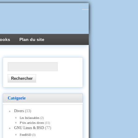
ooks
Plan du site
Catégorie
Divers
(13)
Les Inclassables
(2)
P'tits articles divers
(11)
GNU Linux & BSD
(77)
FreeBSD
(3)