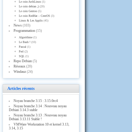
Le coin ArchLinux
(1)
Le coin debian ;)
(20)
Le coin Gentoo
(5)
Le coin RedHat – CentOS
(3)
Linux & Les Applis
(45)
News
(103)
Programmation
(15)
Algorithme
(1)
Le Bash !
(10)
Pascal
(1)
Perl
(2)
SQL
(1)
Repo Debian
(5)
Réseaux
(20)
Windauz
(24)
Articles récents
Noyau branche 3.15 : 3.15.0rc4
Noyau branche 3.14 : Nouveau noyau
Debian 3.14.3 stable
Noyau branche 3.13 : Nouveau noyau
Debian 3.13.11 Stable !
VMWare Workstation 10 et kernel 3.13,
3.14, 3.15