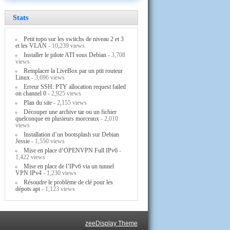
Stats
Petit topo sur les switchs de niveau 2 et 3
et les VLAN
- 10,239 views
Installer le pilote ATI sous Debian
- 3,708
views
Remplacer la LiveBox par un ptit routeur
Linux
- 3,696 views
Erreur SSH: PTY allocation request failed
on channel 0
- 2,925 views
Plan du site
- 2,155 views
Découper une archive tar ou un fichier
quelconque en plusieurs morceaux
- 2,010
views
Installation d’un bootsplash sur Debian
Jessie
- 1,550 views
Mise en place d’OPENVPN Full IPv6
-
1,422 views
Mise en place de l’IPv6 via un tunnel
VPN IPv4
- 1,230 views
Résoudre le problème de clé pour les
dépots apt
- 1,123 views
zeeDisplay Theme