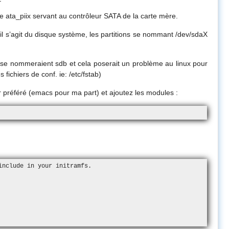
 ata_piix servant au contrôleur SATA de la carte mère.
il s’agit du disque système, les partitions se nommant /dev/sdaX
s se nommeraient sdb et cela poserait un problème au linux pour
fichiers de conf. ie: /etc/fstab)
ur préféré (emacs pour ma part) et ajoutez les modules :
nclude in your initramfs.
