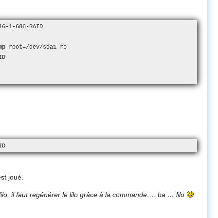
6-1-686-RAID

p root=/dev/sda1 ro

D

ID
est joué.
 lilo, il faut regénérer le lilo grâce à la commande…. ba … lilo