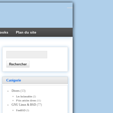
ooks
Plan du site
Catégorie
Divers
(13)
Les Inclassables
(2)
P'tits articles divers
(11)
GNU Linux & BSD
(77)
FreeBSD
(3)