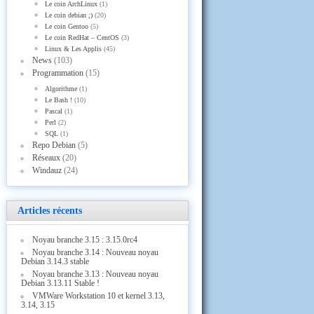
Le coin ArchLinux
(1)
Le coin debian ;)
(20)
Le coin Gentoo
(5)
Le coin RedHat – CentOS
(3)
Linux & Les Applis
(45)
News
(103)
Programmation
(15)
Algorithme
(1)
Le Bash !
(10)
Pascal
(1)
Perl
(2)
SQL
(1)
Repo Debian
(5)
Réseaux
(20)
Windauz
(24)
Articles récents
Noyau branche 3.15 : 3.15.0rc4
Noyau branche 3.14 : Nouveau noyau
Debian 3.14.3 stable
Noyau branche 3.13 : Nouveau noyau
Debian 3.13.11 Stable !
VMWare Workstation 10 et kernel 3.13,
3.14, 3.15