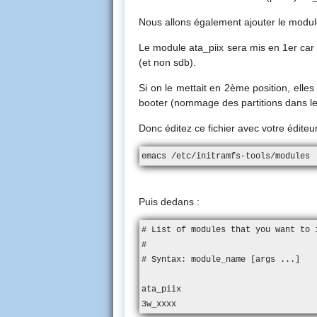
Nous allons également ajouter le module
Le module ata_piix sera mis en 1er car 
(et non sdb).
Si on le mettait en 2ème position, elle
booter (nommage des partitions dans les 
Donc éditez ce fichier avec votre édite
emacs /etc/initramfs-tools/modules
Puis dedans :
# List of modules that you want to i
#

# Syntax: module_name [args ...]

ata_piix

3w_xxxx