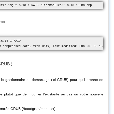
itrd.img-2.6.16-1-RAID /lib/modules/2.6.16-1-686-smp
réé :
6.16-1-RAID

p compressed data, from Unix, last modified: Sun Jul 30 15:04:02
 GRUB )
er le gestionnaire de démarrage (ici GRUB) pour qu’il prenne en
ée plutôt que de modifier l’existante au cas ou votre nouvelle
entrée GRUB (/boot/grub/menu.lst):