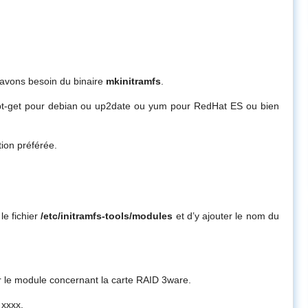
vons besoin du binaire
mkinitramfs
.
l apt-get pour debian ou up2date ou yum pour RedHat ES ou bien
ution préférée.
 le fichier
/etc/initramfs-tools/modules
et d’y ajouter le nom du
r le module concernant la carte RAID 3ware.
_xxxx.