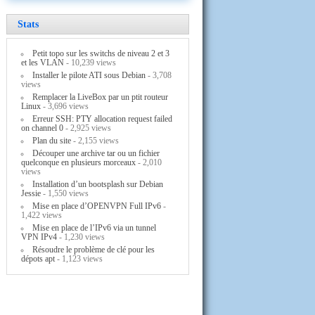
Stats
Petit topo sur les switchs de niveau 2 et 3
et les VLAN
- 10,239 views
Installer le pilote ATI sous Debian
- 3,708
views
Remplacer la LiveBox par un ptit routeur
Linux
- 3,696 views
Erreur SSH: PTY allocation request failed
on channel 0
- 2,925 views
Plan du site
- 2,155 views
Découper une archive tar ou un fichier
quelconque en plusieurs morceaux
- 2,010
views
Installation d’un bootsplash sur Debian
Jessie
- 1,550 views
Mise en place d’OPENVPN Full IPv6
-
1,422 views
Mise en place de l’IPv6 via un tunnel
VPN IPv4
- 1,230 views
Résoudre le problème de clé pour les
dépots apt
- 1,123 views