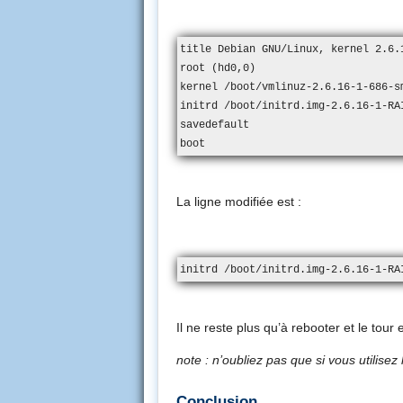
title Debian GNU/Linux, kernel 2.6.1
root (hd0,0)

kernel /boot/vmlinuz-2.6.16-1-686-sm
initrd /boot/initrd.img-2.6.16-1-RAI
savedefault

boot
La ligne modifiée est :
initrd /boot/initrd.img-2.6.16-1-RA
Il ne reste plus qu’à rebooter et le tour 
note : n’oubliez pas que si vous utilisez
Conclusion