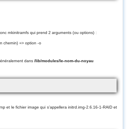
donc mkinitramfs qui prend 2 arguments (ou options) :
n chemin) => option -o
généralement dans
/lib/modules/le-nom-du-noyau
et le fichier image qui s’appellera initrd.img-2.6.16-1-RAID et