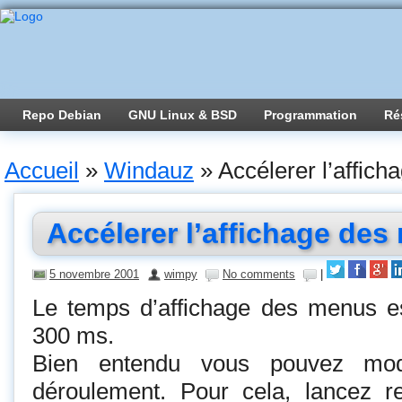
Repo Debian
GNU Linux & BSD
Programmation
Ré
Accueil
»
Windauz
»
Accélerer l’affic
Accélerer l’affichage de
5 novembre 2001
wimpy
No comments
|
Le temps d’affichage des menus es
300 ms.
Bien entendu vous pouvez modi
déroulement. Pour cela, lancez re